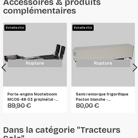
Accessoires & produits
complémentaires
Échelle 1/32
Échelle 1/32
Rupture
Rupture
Porte-engins Nooteboom
Semi remorque frigorifique
MCOS-48-03 gris/métal -...
Pacton blanche -...
89,90 €
80,00 €
MARGE MODELS
MARGE MODELS
Dans la catégorie "Tracteurs