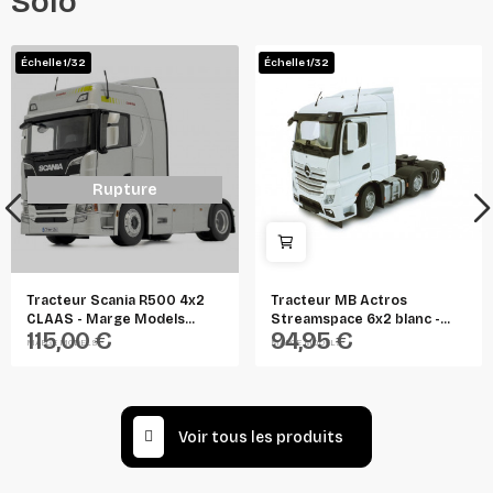
Solo"
Échelle 1/32
Échelle 1/32
Rupture
Tracteur Scania R500 4x2
Tracteur MB Actros
CLAAS - Marge Models...
Streamspace 6x2 blanc -...
115,00 €
94,95 €
MARGE MODELS
MARGE MODELS
Voir tous les produits