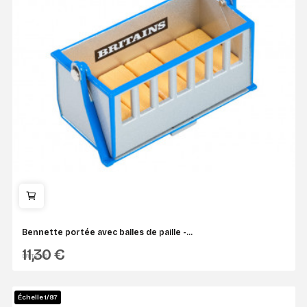
Bennette portée avec balles de paille -...
11,30 €
BRITAINS
Échelle 1/87