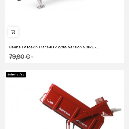
Benne TP Joskin Trans-KTP 27/65 version NOIRE -...
79,90 €
UNIVERSAL HOBBIES
Échelle 1/32