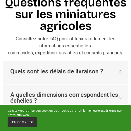
Questions fréquentes
sur les miniatures
agricoles
Consultez notre FAQ pour obtenir rapidement les
informations essentielles :
commandes, expédition, garanties et conseils pratiques.
Quels sont les délais de livraison ?
A quelles dimensions correspondent les
échelles ?
Ce site Web utilise des cookies pour vous garantir la meilleure expérience sur
notre site Web.
J'AI COMPRIS!
Comment savoir si c’est un jouet ou une
miniature de collection ?