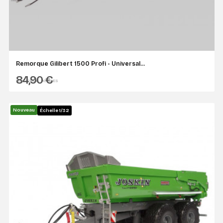
Remorque Gilibert 1500 Profi - Universal...
84,90 €
UNIVERSAL HOBBIES
Nouveau
Échelle 1/32