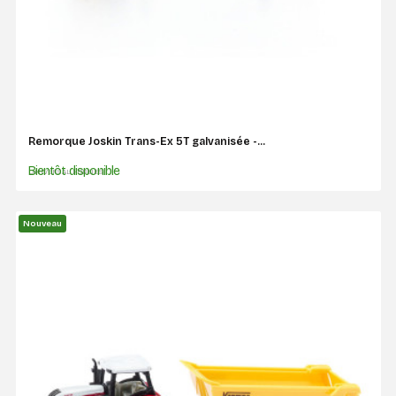
Remorque Joskin Trans-Ex 5T galvanisée -...
Bientôt disponible
UNIVERSAL HOBBIES
Nouveau