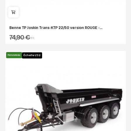
Benne TP Joskin Trans-KTP 22/50 version ROUGE -...
74,90 €
UNIVERSAL HOBBIES
Nouveau
Échelle 1/32