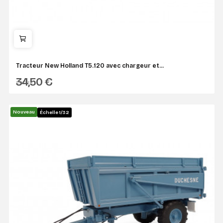
Tracteur New Holland T5.120 avec chargeur et...
34,50 €
BRUDER
Nouveau
Échelle 1/32