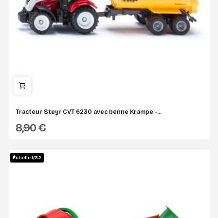
Tracteur Steyr CVT 6230 avec benne Krampe -...
8,90 €
SIKU
Échelle 1/32