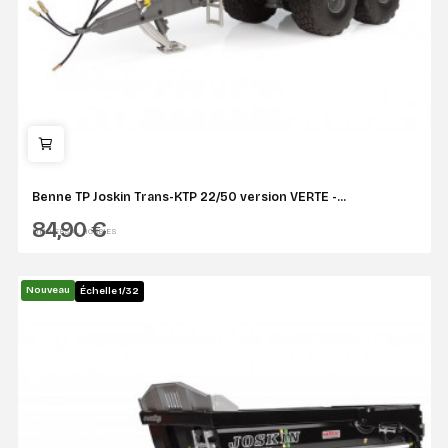
Benne TP Joskin Trans-KTP 22/50 version VERTE -...
84,90 €
UNIVERSAL HOBBIES
Nouveau
Échelle 1/32