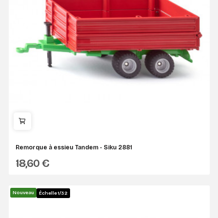
Remorque à essieu Tandem - Siku 2881
18,60 €
SIKU
Nouveau
Échelle 1/32