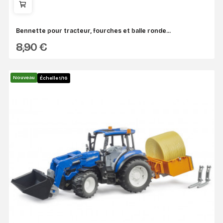
Bennette pour tracteur, fourches et balle ronde...
8,90 €
BRUDER
Nouveau
Échelle 1/16