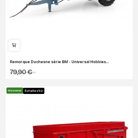
Remorque Duchesne série BM - Universal Hobbies...
79,90 €
UNIVERSAL HOBBIES
Nouveau
Échelle 1/32