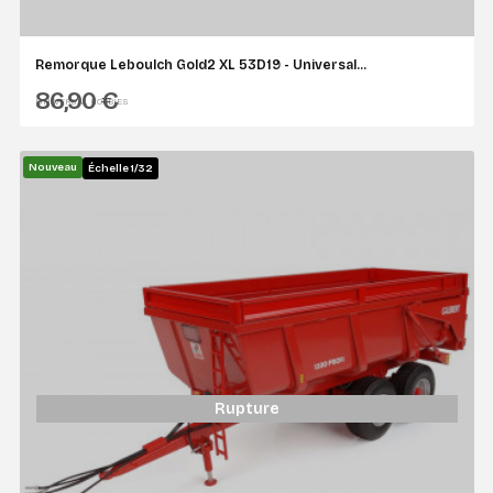
Remorque Leboulch Gold2 XL 53D19 - Universal...
86,90 €
UNIVERSAL HOBBIES
Nouveau
Échelle 1/32
Rupture