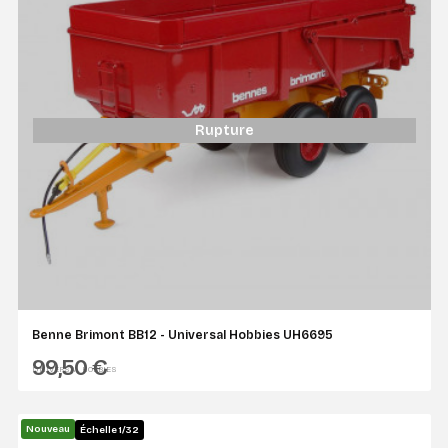
Rupture
Benne Brimont BB12 - Universal Hobbies UH6695
99,50 €
UNIVERSAL HOBBIES
Nouveau
Échelle 1/32