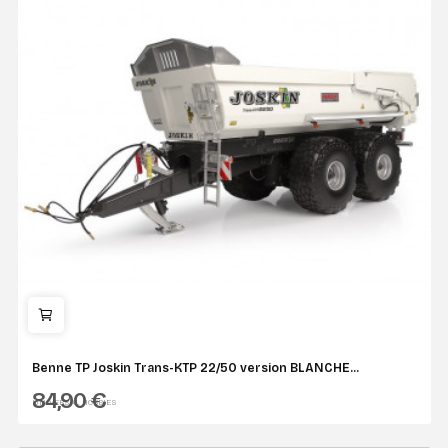
Benne TP Joskin Trans-KTP 22/50 version BLANCHE...
84,90 €
UNIVERSAL HOBBIES