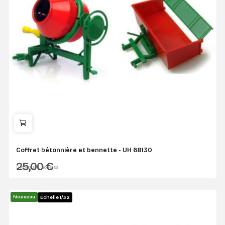
Coffret bétonnière et bennette - UH 68130
25,00 €
UNIVERSAL HOBBIES
Nouveau
Échelle 1/32