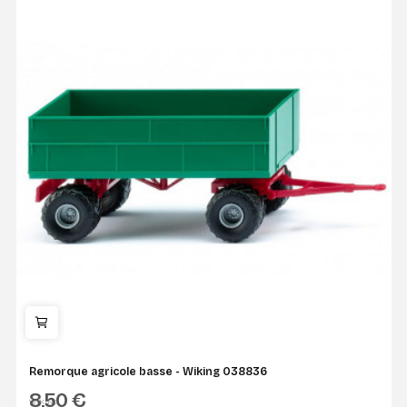
Remorque agricole basse - Wiking 038836
8,50 €
WIKING