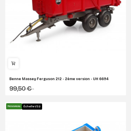
Benne Massey Ferguson 212 - 2ème version - UH 6694
99,50 €
UNIVERSAL HOBBIES
Nouveau
Échelle 1/32