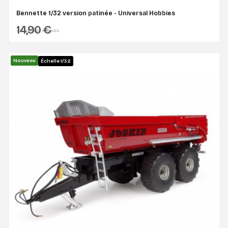
Bennette 1/32 version patinée - Universal Hobbies
14,90 €
UNIVERSAL HOBBIES
Nouveau
Échelle 1/32