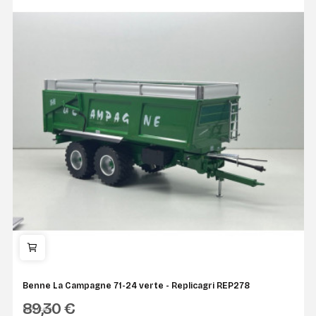
Benne La Campagne 71-24 verte - Replicagri REP278
89,30 €
REPLICAGRI