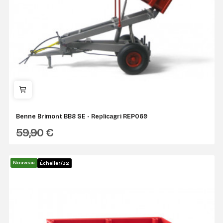
Benne Brimont BB8 SE - Replicagri REP069
59,90 €
REPLICAGRI
Nouveau
Échelle 1/32