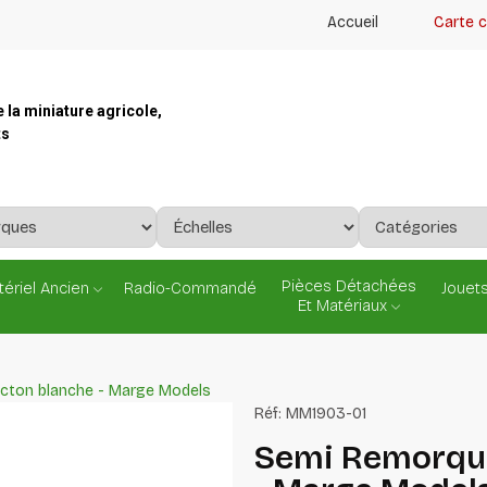
Accueil
Carte 
e la miniature agricole,
ts
Pièces Détachées
ériel Ancien
Radio-Commandé
Jouets
Et Matériaux
acton blanche - Marge Models
Réf:
MM1903-01
Semi Remorque