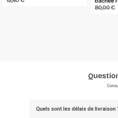
12,40 €
bâchée 
BRUDER
80,00 €
Models
MARGE MODELS
Question
Consu
Quels sont les délais de livraison 