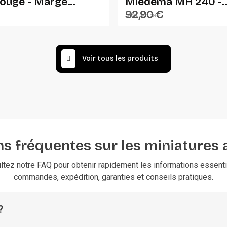
rouge - Marge
Miedema MH 240 -..
92,90 €
AT-COLLECTIONS
Voir tous les produits
s fréquentes sur les miniatures 
ltez notre FAQ pour obtenir rapidement les informations essentie
commandes, expédition, garanties et conseils pratiques.
?