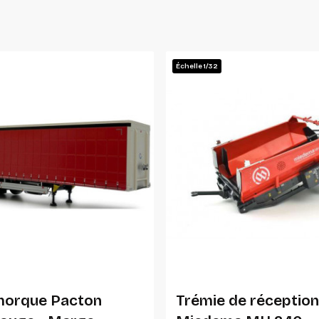
Échelle 1/32
Ajouter Au Panier
Ajouter Au Panier
morque Pacton
Trémie de réceptio