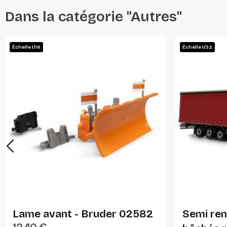
Dans la catégorie "Autres"
Échelle 1/16
Échelle 1/32
Ajouter Au Panier
Lame avant - Bruder 02582
Semi re