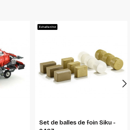
Échelle 1/32
Ajouter Au Panier
n
Set de balles de foin Siku -