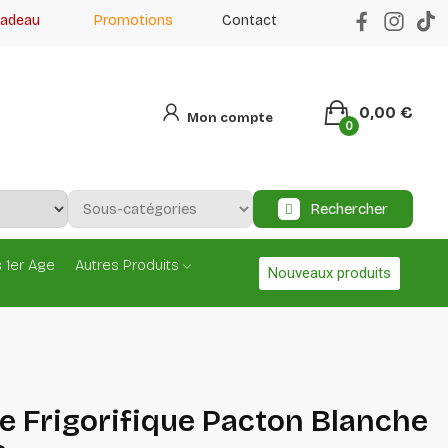
cadeau
Promotions
Contact
0,00 €
Mon compte
0
Rechercher
 1er Age
Autres Produits
Nouveaux produits
 Frigorifique Pacton Blanche