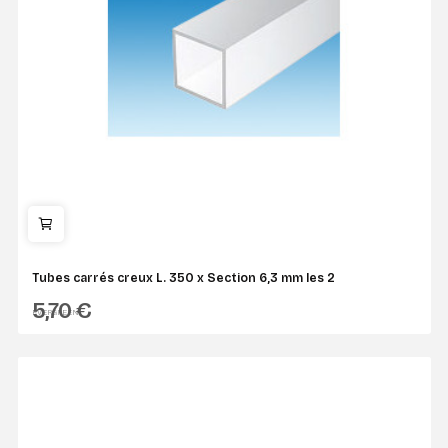
Tubes carrés creux L. 350 x Section 6,3 mm les 2
5,70 €
EVERGREEN