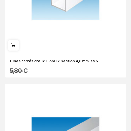
Tubes carrés creux L. 350 x Section 4,8 mm les 3
5,80 €
EVERGREEN