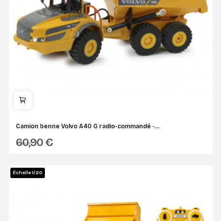
Camion benne Volvo A40 G radio-commandé -...
60,90 €
JAMARA
Échelle 1/20