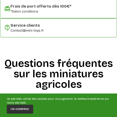
Frais de port offerts dès 100€*
*Selon conditions
Service clients
Contact@mini-toys.fr
Questions fréquentes
sur les miniatures
agricoles
Consultez notre FAQ pour obtenir rapidement les
Ce site Web utilise des cookies pour vous garantir la meilleure expérience sur
informations essentielles :
notre site Web.
commandes, expédition, garanties et conseils pratiques.
J'AI COMPRIS!