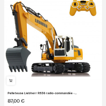
Pelleteuse Liebherr R936 radio-commandée -...
87,00 €
JAMARA