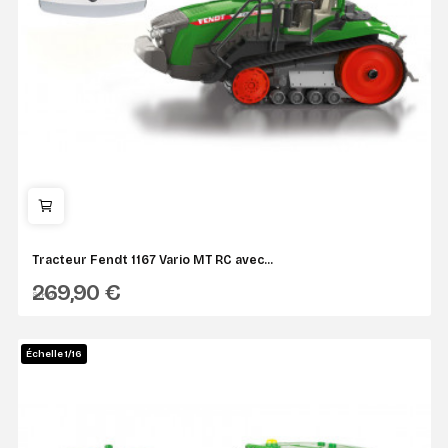
Tracteur Fendt 1167 Vario MT RC avec...
269,90 €
SIKU
Échelle 1/16