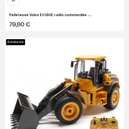
Pelleteuse Volvo EC160E radio-commandée -...
79,90 €
JAMARA
Échelle 1/16