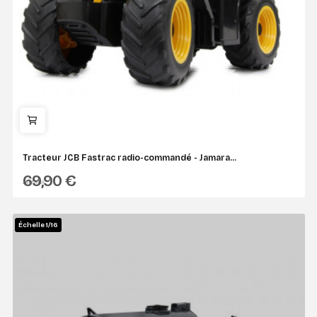
Tracteur JCB Fastrac radio-commandé - Jamara...
69,90 €
JAMARA
Échelle 1/16