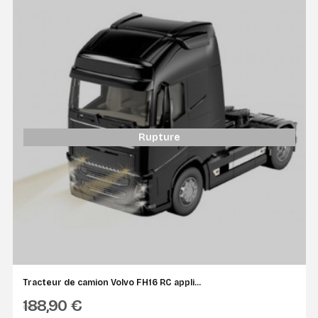
Rupture
Tracteur de camion Volvo FH16 RC appli...
188,90 €
SIKU