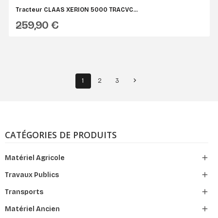
Tracteur CLAAS XERION 5000 TRACVC...
259,90 €
SIKU

1
2
3
CATÉGORIES DE PRODUITS

Matériel Agricole

Travaux Publics

Transports

Matériel Ancien