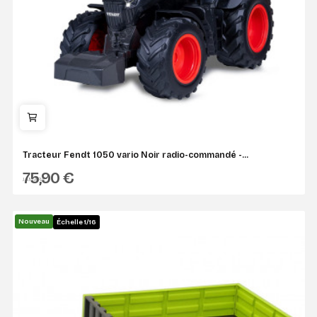
Tracteur Fendt 1050 vario Noir radio-commandé -...
75,90 €
JAMARA
Nouveau
Échelle 1/16