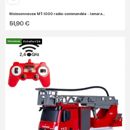
Moissonneuse MT-1000 radio-commandée - Jamara...
51,90 €
JAMARA
Nouveau
Échelle 1/26