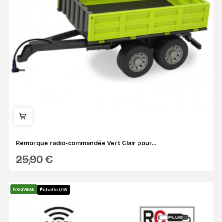
Remorque radio-commandée Vert Clair pour...
25,90 €
JAMARA
Nouveau
Échelle 1/16