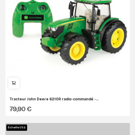
Tracteur John Deere 6210R radio-commandé -...
79,90 €
BRITAINS
Échelle 1/32