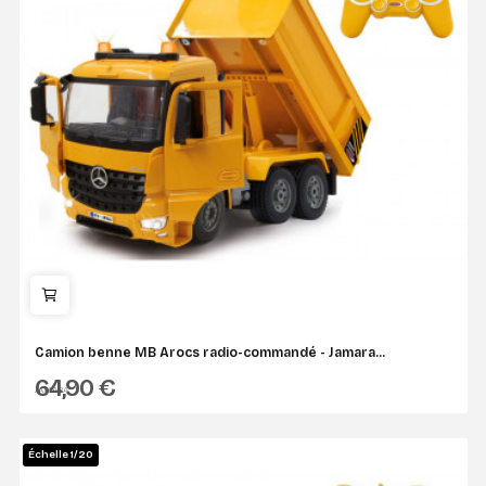
Camion benne MB Arocs radio-commandé - Jamara...
64,90 €
JAMARA
Échelle 1/20