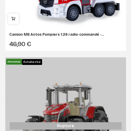
Camion MB Antos Pompiers 1:26 radio-commandé -...
46,90 €
JAMARA
Nouveau
Échelle 1/32
Rupture