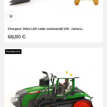
Chargeur Volvo L50 radio-commandé 1/16 - Jamara...
66,90 €
JAMARA
Échelle 1/32