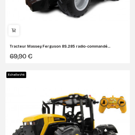
Tracteur Massey Ferguson 8S.285 radio-commandé...
69,90 €
JAMARA
Échelle 1/16