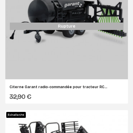
Rupture
Citerne Garant radio-commandée pour tracteur RC...
32,90 €
JAMARA
Échelle 1/16