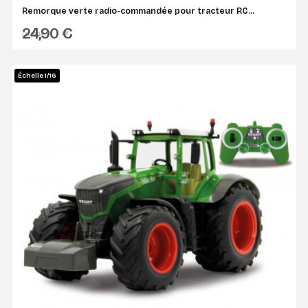
Remorque verte radio-commandée pour tracteur RC...
24,90 €
JAMARA
Échelle 1/16