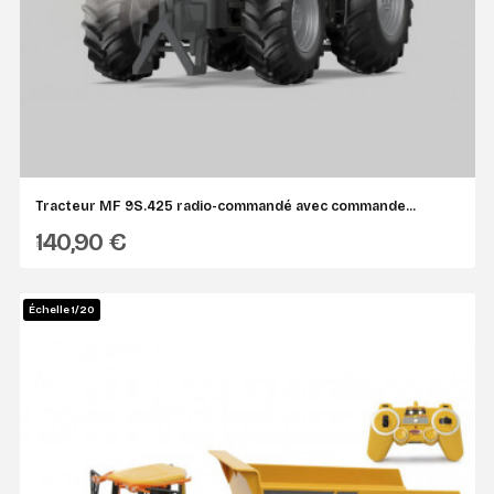
Tracteur MF 9S.425 radio-commandé avec commande...
140,90 €
SIKU
Échelle 1/20