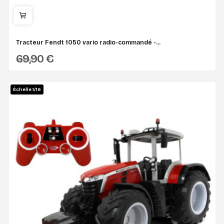
Tracteur Fendt 1050 vario radio-commandé -...
69,90 €
JAMARA
Échelle 1/16