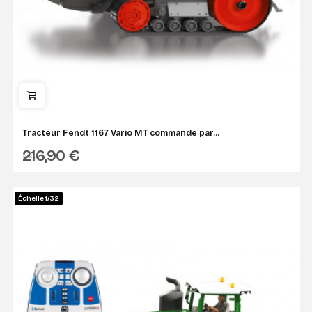
Tracteur Fendt 1167 Vario MT commande par...
216,90 €
SIKU
Échelle 1/32