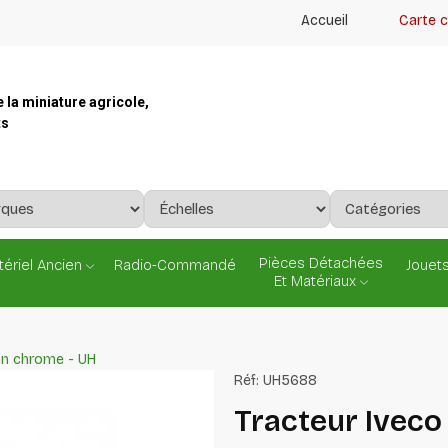
Accueil
Carte 
e la miniature agricole,
ts
Pièces Détachées
ériel Ancien
Radio-Commandé
Jouets
Et Matériaux
ion chrome - UH
Réf:
UH5688
Tracteur Iveco