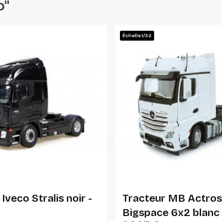
o"
Échelle 1/32
Ajouter Au Panier
Ajouter Au Panier
Iveco Stralis noir -
Tracteur MB Actro
Bigspace 6x2 blanc 