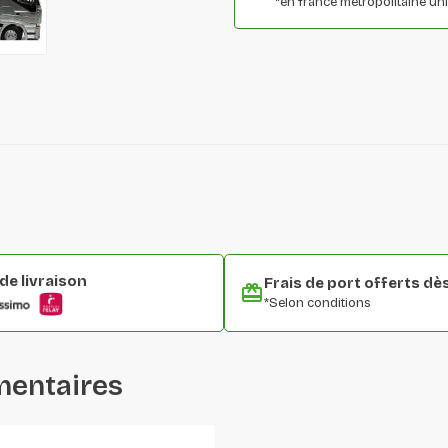
*en france métropolitaine u
e livraison
Frais de port offerts dè
*Selon conditions
mentaires