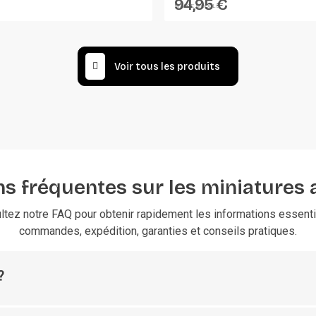
94,95 €
Marge...
MARGE MODELS
Voir tous les produits
s fréquentes sur les miniatures 
ltez notre FAQ pour obtenir rapidement les informations essentie
commandes, expédition, garanties et conseils pratiques.
?