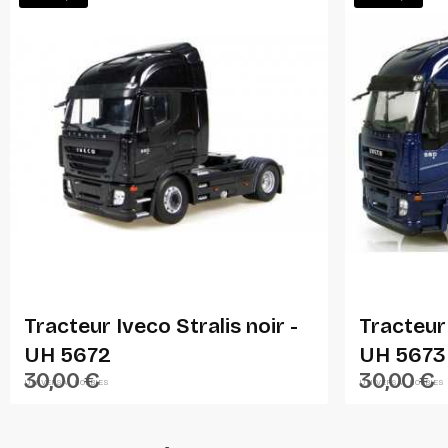
Ajouter Au Panier
Tracteur Iveco Stralis noir -
Tracteur 
UH 5672
UH 5673
30,00 €
30,00 €
UNIVERSAL HOBBIES
UNIVERSAL HOBBIES