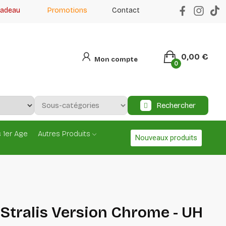
cadeau
Promotions
Contact
0,00 €
Mon compte
0
Rechercher
 1er Age
Autres Produits
Nouveaux produits
 Stralis Version Chrome - UH