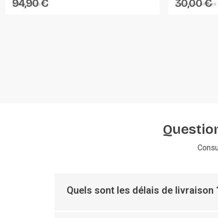
94,90 €
30,00 €
MARGE MODELS
UNIVERSAL HOBBIES
Question
Consu
Quels sont les délais de livraison 