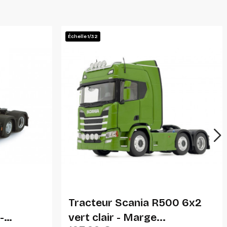
Échelle 1/32
Ajouter Au Panier
s
Tracteur Scania R500 6x2
-
vert clair - Marge...