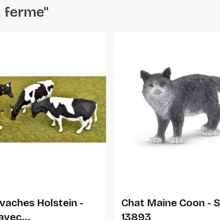
a ferme"
Ajouter Au Panier
Ajouter Au Panier
 vaches Holstein -
Chat Maine Coon - S
avec...
13893