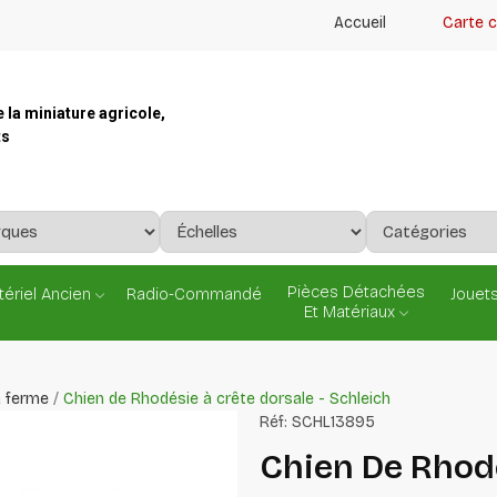
Accueil
Carte 
e la miniature agricole,
ts
Pièces Détachées
ériel Ancien
Radio-Commandé
Jouets
Et Matériaux
a ferme
Chien de Rhodésie à crête dorsale - Schleich
Réf:
SCHL13895
Chien De Rhodé