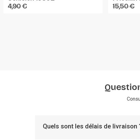
4,90 €
15,50 €
SCHLEICH
AT-COLLECTIONS
Question
Consu
Quels sont les délais de livraison 