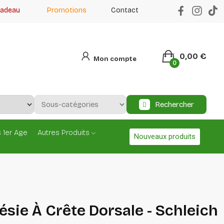
cadeau
Promotions
Contact
0,00 €
Mon compte
0
Rechercher
 1er Age
Autres Produits
Nouveaux produits
sie À Crête Dorsale - Schleich