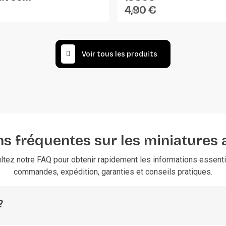
4,90 €
SCHLEICH
Voir tous les produits
s fréquentes sur les miniatures 
ltez notre FAQ pour obtenir rapidement les informations essentie
commandes, expédition, garanties et conseils pratiques.
?