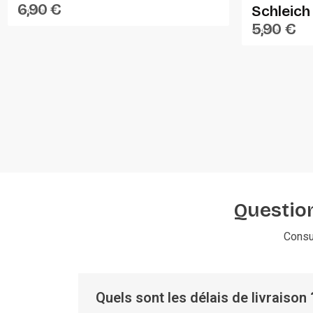
6,90 €
Schleich
SCHLEICH
5,90 €
SCHLEICH
Question
Consu
Quels sont les délais de livraison 