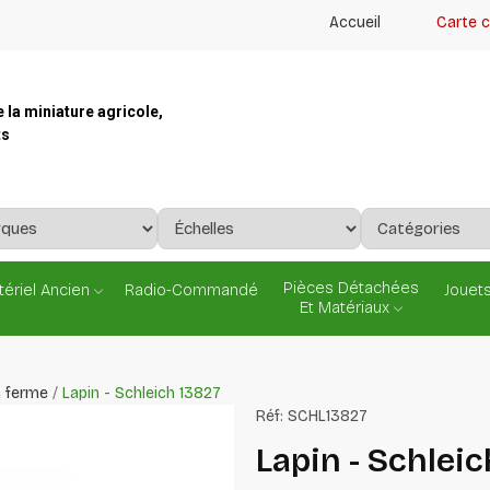
Accueil
Carte 
e la miniature agricole,
ts
Pièces Détachées
ériel Ancien
Radio-Commandé
Jouets
Et Matériaux
a ferme
Lapin - Schleich 13827
Réf:
SCHL13827
Lapin - Schleic