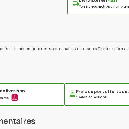
Livraison en
48h
*
*en france métropolitaine u
nnées. Ils aiment jouer et sont capables de reconnaître leur nom av
e livraison
Frais de port offerts dè
*Selon conditions
mentaires