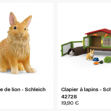
Ajouter Au Panier
Ajouter Au Panier
e de lion - Schleich
Clapier à lapins - Sc
42728
19,90 €
SCHLEICH