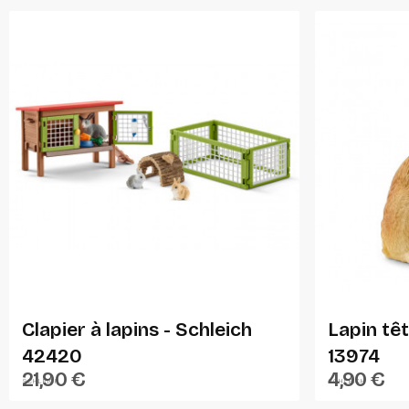
Ajouter Au Panier
Clapier à lapins - Schleich
Lapin têt
42420
13974
21,90 €
4,90 €
SCHLEICH
SCHLEICH