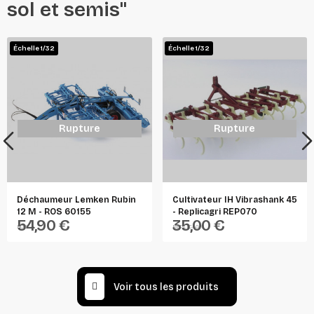
sol et semis"
Échelle 1/32
Échelle 1/32
Rupture
Rupture
Déchaumeur Lemken Rubin
Cultivateur IH Vibrashank 45
12 M - ROS 60155
- Replicagri REP070
54,90 €
35,00 €
ROS
REPLICAGRI
Voir tous les produits