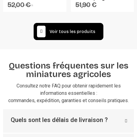
52,00 €
51,90 €
UNIVERSAL HOBBIES
REPLICAGRI
Voir tous les produits
Questions fréquentes sur les
miniatures agricoles
Consultez notre FAQ pour obtenir rapidement les
informations essentielles :
commandes, expédition, garanties et conseils pratiques.
Quels sont les délais de livraison ?