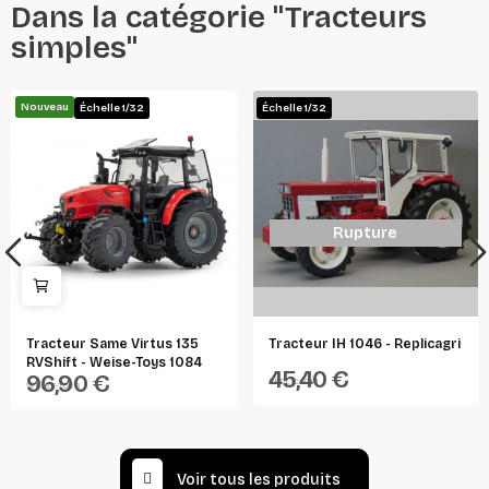
Dans la catégorie "Tracteurs
simples"
Nouveau
Échelle 1/32
Échelle 1/32
Rupture
Tracteur Same Virtus 135
Tracteur IH 1046 - Replicagri
RVShift - Weise-Toys 1084
45,40 €
96,90 €
REPLICAGRI
WEISE-TOYS
Voir tous les produits