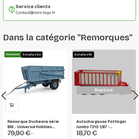
Service clients
Contact@mini-toys.fr
Dans la catégorie "Remorques"
Nouveau
Échelle 1/32
Échelle 1/87
Rupture
Remorque Duchesne série
Autochargeuse Pottinger
BM - Universal Hobbies...
Jumbo 7210 1/87 -...
79,90 €
18,70 €
UNIVERSAL HOBBIES
WIKING