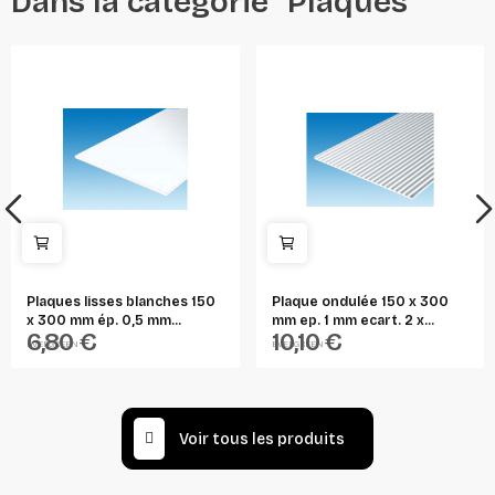
Dans la catégorie "Plaques"
Plaques lisses blanches 150
Plaque ondulée 150 x 300
x 300 mm ép. 0,5 mm...
mm ep. 1 mm ecart. 2 x...
6,80 €
10,10 €
EVERGREEN
EVERGREEN
Voir tous les produits