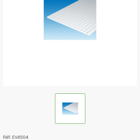
Réf:
EV4504