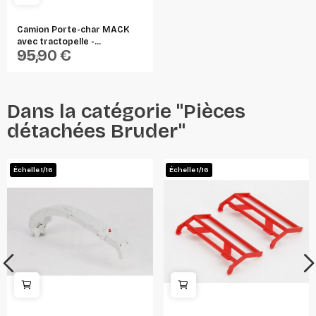
Camion Porte-char MACK
avec tractopelle -...
95,90 €
BRUDER
Dans la catégorie "Pièces
détachées Bruder"
Échelle 1/16
Échelle 1/16