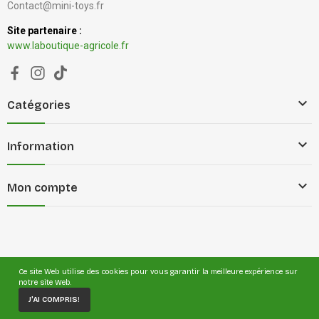
Contact@mini-toys.fr
Site partenaire :
www.laboutique-agricole.fr

Catégories

Information

Mon compte
Mentions légales
Gestion des cookies
Ce site Web utilise des cookies pour vous garantir la meilleure expérience sur
notre site Web.
Conditions générales de vente
J'AI COMPRIS!