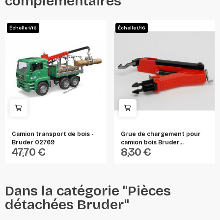
complémentaires
Échelle 1/16
Échelle 1/16
Camion transport de bois -
Grue de chargement pour
Bruder 02769
camion bois Bruder...
47,70 €
8,30 €
BRUDER
BRUDER
Dans la catégorie "Pièces
détachées Bruder"