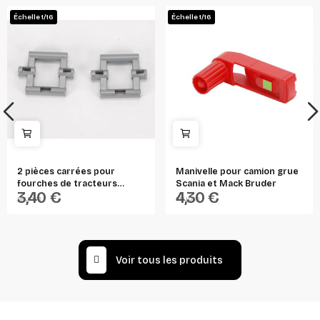
Échelle 1/16
Échelle 1/16
2 pièces carrées pour
Manivelle pour camion grue
fourches de tracteurs
Scania et Mack Bruder
3,40 €
4,30 €
Bruder
BRUDER
BRUDER
Voir tous les produits