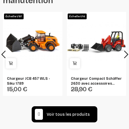
manutention"
Échelle 1/87
Échelle 1/16
Chargeur JCB 457 WLS -
Chargeur Compact Schäffer
Siku 1789
2630 avec accessoires...
15,00 €
28,90 €
SIKU
BRUDER
Voir tous les produits