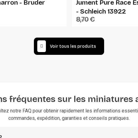
arron - Bruder
Jument Pure Race E
- Schleich 13922
8,70 €
SCHLEICH
Voir tous les produits
s fréquentes sur les miniatures 
ltez notre FAQ pour obtenir rapidement les informations essentie
commandes, expédition, garanties et conseils pratiques.
?