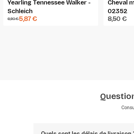
Yearling Tennessee Walker -
Cheval m
Schleich
02352
5,87 €
8,50 €
6,90 €
SCHLEICH
BRUDER
Question
Consu
Quels sont les délais de livraison 