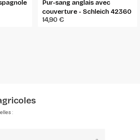
spagnole
Pur-sang anglais avec
couverture - Schleich 42360
14,90 €
SCHLEICH
agricoles
lles :