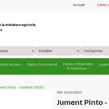
Accueil
Carte 
e la miniature agricole,
ts
Pièces Détachées
ériel Ancien
Radio-Commandé
Jouets
Et Matériaux
ent Pinto - Schleich 13830
Réf:
SCHL13830
Jument Pinto -