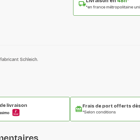
Livraison en
48h
*
*en france métropolitaine u
 fabricant Schleich.
e livraison
Frais de port offerts dè
*Selon conditions
mentaires