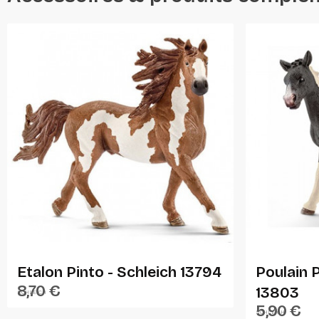
Ajouter Au Panier
Etalon Pinto - Schleich 13794
Poulain P
8,70 €
13803
SCHLEICH
5,90 €
SCHLEICH