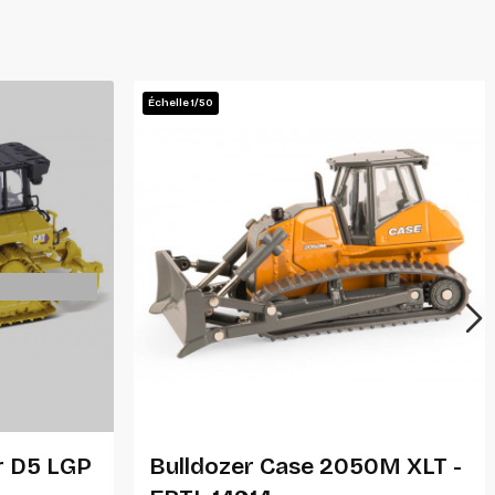
Échelle 1/50
Ajouter Au Panier
ar D5 LGP
Bulldozer Case 2050M XLT -