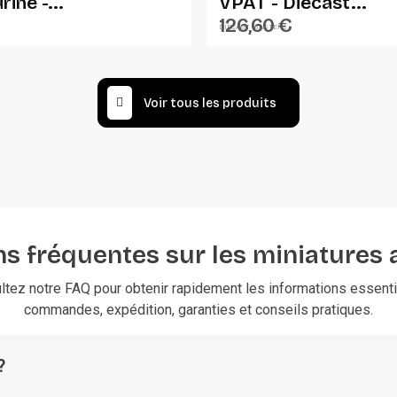
rine -...
VPAT - Diecast...
126,60 €
DIECAST MASTERS
Voir tous les produits
s fréquentes sur les miniatures 
ltez notre FAQ pour obtenir rapidement les informations essentie
commandes, expédition, garanties et conseils pratiques.
?