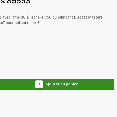
rs 85553
D6 avec lame SU à l'échelle 1/50 du fabricant Diecast Masters.
AT pour collectionner !
Ajouter au panier
arrow_forward