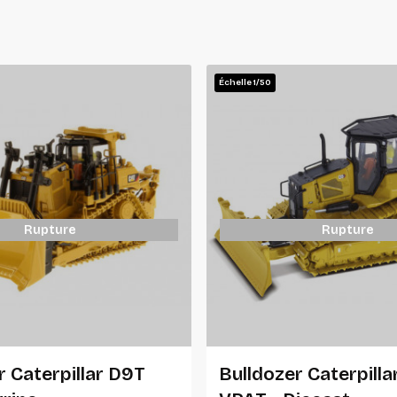
Échelle 1/50
Rupture
Rupture
r Caterpillar D9T
Bulldozer Caterpill