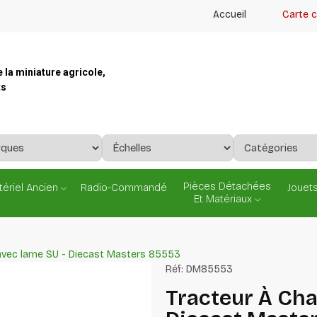
Accueil
Carte 
e la miniature agricole,
ts
Pièces Détachées
ériel Ancien
Radio-Commandé
Jouets
Et Matériaux
 avec lame SU - Diecast Masters 85553
Réf:
DM85553
Tracteur À Cha