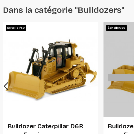
Dans la catégorie "Bulldozers"
Échelle 1/50
Échelle 1/50
Ajouter Au Panier
Bulldozer Caterpillar D6R
Bulldoze