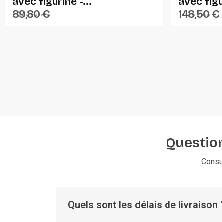
avec figurine -...
avec figu
89,80 €
148,50 €
DIECAST MASTERS
DIECAST MASTERS
Question
Consu
Quels sont les délais de livraison 