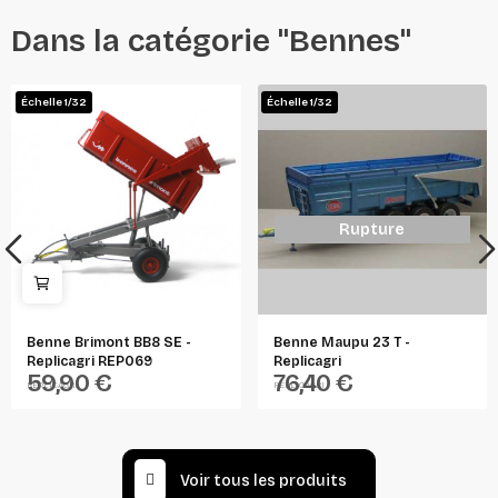
Dans la catégorie "Bennes"
Échelle 1/32
Échelle 1/32
Rupture
Benne Brimont BB8 SE -
Benne Maupu 23 T -
Replicagri REP069
Replicagri
59,90 €
76,40 €
REPLICAGRI
REPLICAGRI
Voir tous les produits