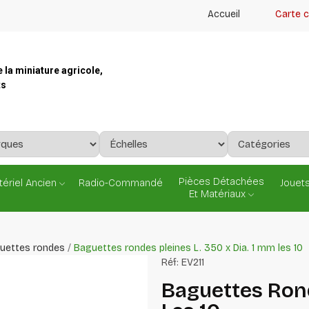
Accueil
Carte 
e la miniature agricole,
ts
Pièces Détachées
ériel Ancien
Radio-Commandé
Jouets
Et Matériaux
uettes rondes
Baguettes rondes pleines L. 350 x Dia. 1 mm les 10
Réf:
EV211
Baguettes Rond