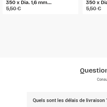
350 x Dia. 1,6 mm...
350 x Di
5,50 €
5,50 €
EVERGREEN
EVERGREEN
Question
Consu
Quels sont les délais de livraison 