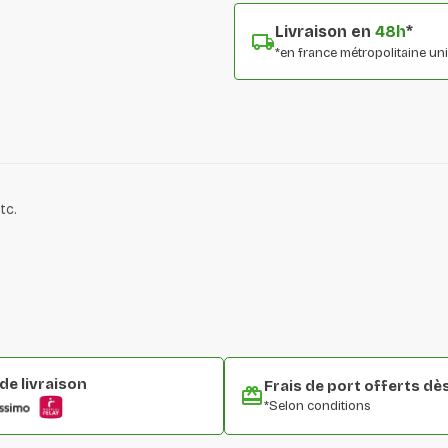
Livraison en
48h
*
*en france métropolitaine u
tc.
e livraison
Frais de port offerts dè
*Selon conditions