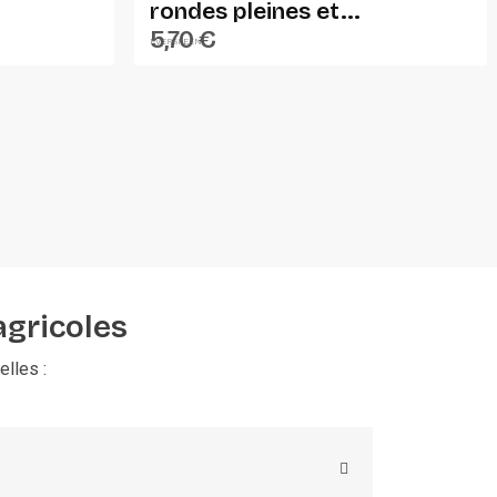
rondes pleines et...
5,70 €
EVERGREEN
agricoles
lles :