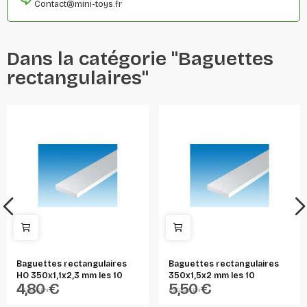
Contact@mini-toys.fr
Dans la catégorie "Baguettes
rectangulaires"
Baguettes rectangulaires
Baguettes rectangulaires
HO 350x1,1x2,3 mm les 10
350x1,5x2 mm les 10
4,80 €
5,50 €
EVERGREEN
EVERGREEN