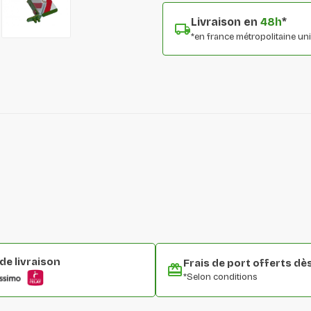
Livraison en
48h
*
*en france métropolitaine u
e livraison
Frais de port offerts dè
*Selon conditions