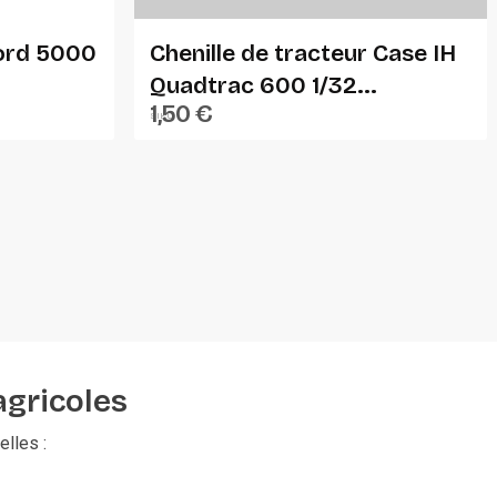
Ford 5000
Chenille de tracteur Case IH
Quadtrac 600 1/32...
1,50 €
SIKU
agricoles
lles :