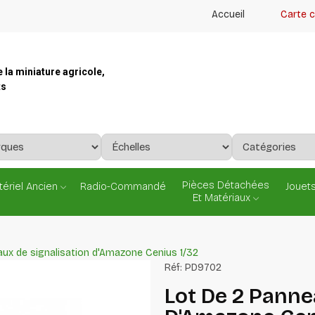
Accueil
Carte 
e la miniature agricole,
ts
Pièces Détachées
ériel Ancien
Radio-Commandé
Jouets
Et Matériaux
aux de signalisation d'Amazone Cenius 1/32
Réf:
PD9702
Lot De 2 Panne