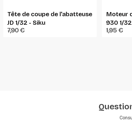
Tête de coupe de l'abatteuse
Moteur d
JD 1/32 - Siku
930 1/32
7,90 €
1,95 €
SIKU
SIKU
Question
Consu