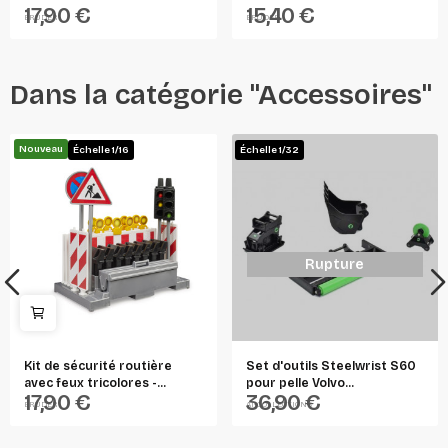
17,90 €
15,40 €
BRUDER
BRUDER
Dans la catégorie "Accessoires"
Nouveau
Échelle 1/16
Échelle 1/32
Rupture
Kit de sécurité routière
Set d'outils Steelwrist S60
avec feux tricolores -...
pour pelle Volvo...
17,90 €
36,90 €
BRUDER
AT-COLLECTIONS