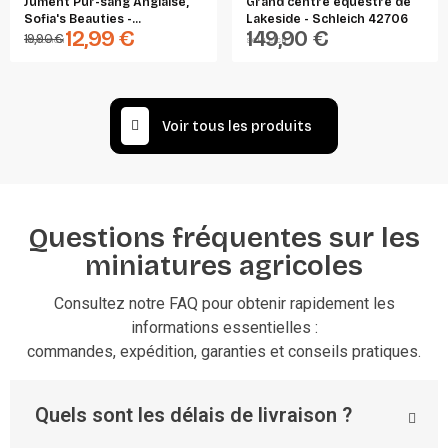
Jument Pur-sang Anglaise,
Grand centre équestre de
Sofia's Beauties -...
Lakeside - Schleich 42706
12,99 €
149,90 €
19,90 €
SCHLEICH
SCHLEICH
Voir tous les produits
Questions fréquentes sur les
miniatures agricoles
Consultez notre FAQ pour obtenir rapidement les
informations essentielles :
commandes, expédition, garanties et conseils pratiques.
Quels sont les délais de livraison ?