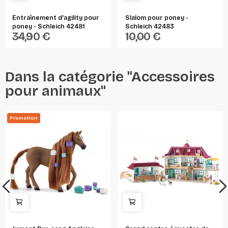
Entraînement d'agility pour
Slalom pour poney -
poney - Schleich 42481
Schleich 42483
34,90 €
10,00 €
SCHLEICH
SCHLEICH
Dans la catégorie "Accessoires
pour animaux"
Promotion